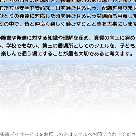
もたちの日々の居場所を、快適で魅力のある場として整え
もたちが安全で安心な一日を過ごせるよう、配慮を怠りま
ひとりの発達に対応した時を過ごせるような場面も用意し
団の中で，皆と仲良く楽しく過ごすひとときを大事にしま
の障害や発達に対する知識や理解を深め、資質の向上に努め
い、学校でもない、第三の居場所としてのシエルを、子ども
楽しんで通う場にすることが最も大切であると考えます。
後等デイサービスをお探しの方はシエルへお問い合わせくださ