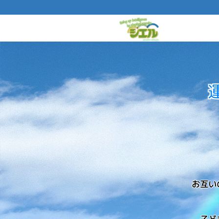
放課後
等デイ
サービ
ス・児
童発達
支援
運動療
育で生
きる力
を育む
シエル
お互い